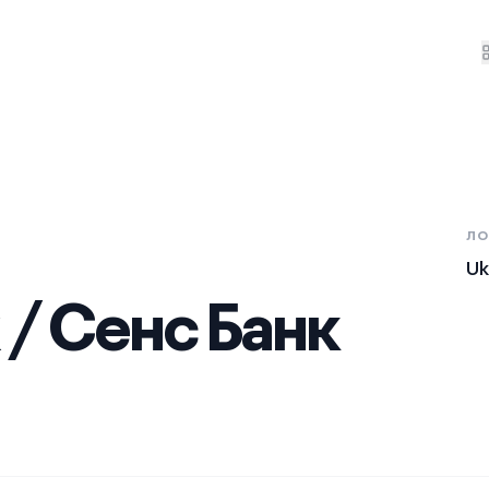
ЛО
Uk
 / Сенс Банк